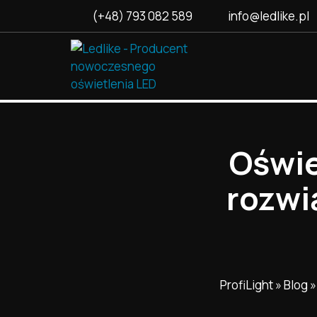
(+48) 793 082 589
info@ledlike.pl
Oświe
rozwi
ProfiLight
»
Blog