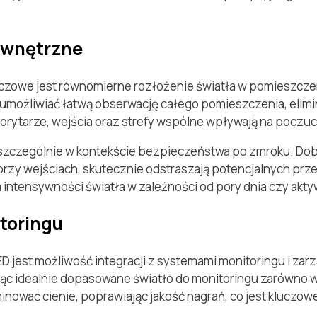
ewnętrzne
owe jest równomierne rozłożenie światła w pomieszczeniac
 umożliwiać łatwą obserwację całego pomieszczenia, elimi
orytarze, wejścia oraz strefy wspólne wpływają na poczu
, szczególnie w kontekście bezpieczeństwa po zmroku. D
przy wejściach, skutecznie odstraszają potencjalnych prz
ntensywności światła w zależności od pory dnia czy akt
toringu
D jest możliwość integracji z systemami monitoringu i zar
ąc idealnie dopasowane światło do monitoringu zarówno w
ować cienie, poprawiając jakość nagrań, co jest kluczowe 