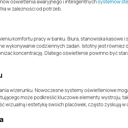
ów oświetlenia awaryjnego i inteligentnych
systemów ste
ła w zależności od potrzeb.
eniu komfortu pracy w banku. Biura, stanowiska kasowe i s
ne wykonywanie codziennych zadań. Istotny jest również 
bniżać koncentrację. Dlatego oświetlenie powinno być star
u
ania wizerunku. Nowoczesne systemy oświetleniowe mogą 
ntującego może podkreślić kluczowe elementy wystroju, tak
ść wizualną i estetykę swoich placówek, często zyskują w o
a