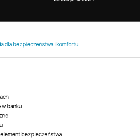
kach
o w banku
rzne
gu
y element bezpieczeństwa