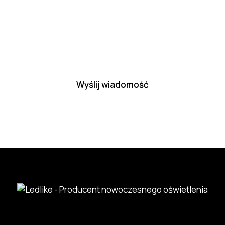
siedzibą przy al. Krakowskiej 110/114, 02-256 Warszawa, NIP
7010472193, KRS 0000547152, drogą elektroniczną za
pośrednictwem wskazanego przeze mnie adresu poczty
elektronicznej.
Please leave this field empty.