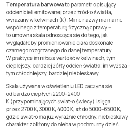
Temperatura barwowa
to parametr opisujący
odcień bieli emitowanej przez źródło światła,
wyrażany w kelwinach (K). Mimo nazwy nie ma nic
wspólnego z temperaturą fizyczną oprawy –
to umowna skala odnosząca się do tego, jak
wyglądałoby promieniowanie ciała doskonale
czarnego rozgrzanego do danej temperatury.
W praktyce im niższa wartość w kelwinach, tym
cieplejszy, bardziej żółty odcień światła; im wyższa –
tym chłodniejszy, bardziej niebieskawy.
Skala używana w oświetleniu LED zaczyna się
od bardzo ciepłych 2200–2400
K (przypominających światło świecy) i sięga
przez 2700 K, 3000 K, 4000 K, aż do 5000–6500 K,
gdzie światło ma już wyraźnie chłodny, niebieskawy
charakter zbliżony do nieba w pochmurny dzień.