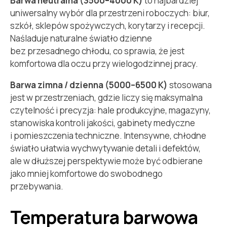
Barwa neutralna (3500–4000 K)
to najbardziej
uniwersalny wybór dla przestrzeni roboczych: biur,
szkół, sklepów spożywczych, korytarzy i recepcji.
Naśladuje naturalne światło dzienne
bez przesadnego chłodu, co sprawia, że jest
komfortowa dla oczu przy wielogodzinnej pracy.
Barwa zimna / dzienna (5000–6500 K)
stosowana
jest w przestrzeniach, gdzie liczy się maksymalna
czytelność i precyzja: hale produkcyjne, magazyny,
stanowiska kontroli jakości, gabinety medyczne
i pomieszczenia techniczne. Intensywne, chłodne
światło ułatwia wychwytywanie detali i defektów,
ale w dłuższej perspektywie może być odbierane
jako mniej komfortowe do swobodnego
przebywania.
Temperatura barwowa