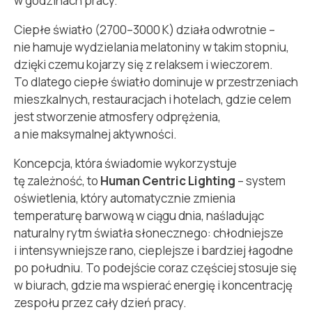
w godzinach pracy.
Ciepłe światło (2700–3000 K) działa odwrotnie –
nie hamuje wydzielania melatoniny w takim stopniu,
dzięki czemu kojarzy się z relaksem i wieczorem.
To dlatego ciepłe światło dominuje w przestrzeniach
mieszkalnych, restauracjach i hotelach, gdzie celem
jest stworzenie atmosfery odprężenia,
a nie maksymalnej aktywności.
Koncepcja, która świadomie wykorzystuje
tę zależność, to
Human Centric Lighting
– system
oświetlenia, który automatycznie zmienia
temperaturę barwową w ciągu dnia, naśladując
naturalny rytm światła słonecznego: chłodniejsze
i intensywniejsze rano, cieplejsze i bardziej łagodne
po południu. To podejście coraz częściej stosuje się
w biurach, gdzie ma wspierać energię i koncentrację
zespołu przez cały dzień pracy.