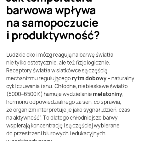
barwowa wpływa
na samopoczucie
i produktywność?
Ludzkie oko i mózg reagują na barwę światła
nie tylko estetycznie, ale też fizjologicznie.
Receptory światła w siatkówce są częścią
mechanizmu regulującego
rytm dobowy
– naturalny
cykl czuwania i snu. Chłodne, niebieskawe światło
(5000–6500 K) hamuje wydzielanie
melatoniny
,
hormonu odpowiedzialnego za sen, co sprawia,
że organizm interpretuje je jako sygnał „dzień, czas
na aktywność”. To dlatego chłodniejsze barwy
wspierają koncentrację i są częściej wybierane
do przestrzeni biurowych i edukacyjnych