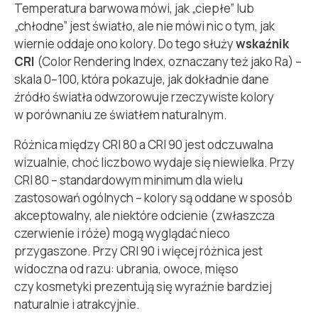
Temperatura barwowa mówi, jak „ciepłe” lub
„chłodne” jest światło, ale nie mówi nic o tym, jak
wiernie oddaje ono kolory. Do tego służy
wskaźnik
CRI
(Color Rendering Index, oznaczany też jako Ra) –
skala 0–100, która pokazuje, jak dokładnie dane
źródło światła odwzorowuje rzeczywiste kolory
w porównaniu ze światłem naturalnym.
Różnica między CRI 80 a CRI 90 jest odczuwalna
wizualnie, choć liczbowo wydaje się niewielka. Przy
CRI 80 – standardowym minimum dla wielu
zastosowań ogólnych – kolory są oddane w sposób
akceptowalny, ale niektóre odcienie (zwłaszcza
czerwienie i róże) mogą wyglądać nieco
przygaszone. Przy CRI 90 i więcej różnica jest
widoczna od razu: ubrania, owoce, mięso
czy kosmetyki prezentują się wyraźnie bardziej
naturalnie i atrakcyjnie.