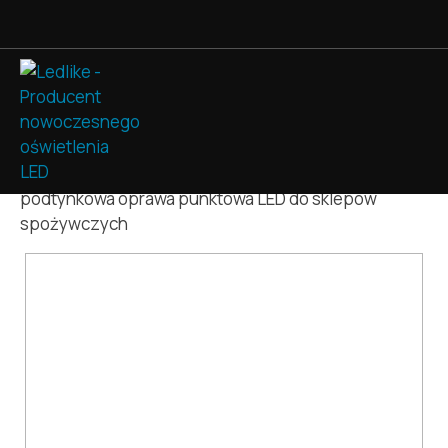
ProfiLight
»
Produkty
»
Oświetlenie handlowe
»
Tor –
podtynkowa oprawa punktowa LED do sklepów
spożywczych