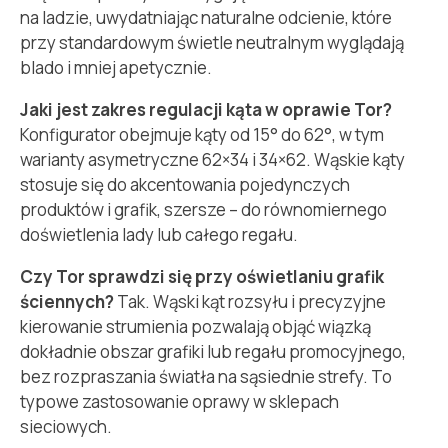
na ladzie, uwydatniając naturalne odcienie, które
przy standardowym świetle neutralnym wyglądają
blado i mniej apetycznie.
Jaki jest zakres regulacji kąta w oprawie Tor?
Konfigurator obejmuje kąty od 15° do 62°, w tym
warianty asymetryczne 62×34 i 34×62. Wąskie kąty
stosuje się do akcentowania pojedynczych
produktów i grafik, szersze – do równomiernego
doświetlenia lady lub całego regału.
Czy Tor sprawdzi się przy oświetlaniu grafik
ściennych?
Tak. Wąski kąt rozsyłu i precyzyjne
kierowanie strumienia pozwalają objąć wiązką
dokładnie obszar grafiki lub regału promocyjnego,
bez rozpraszania światła na sąsiednie strefy. To
typowe zastosowanie oprawy w sklepach
sieciowych.