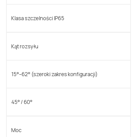
Klasa szczelności IP65
Kąt rozsyłu
15°–62° (szeroki zakres konfiguracji)
45° / 60°
Moc