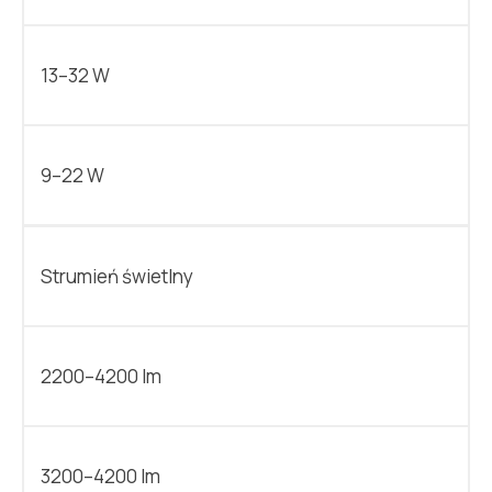
13–32 W
9–22 W
Strumień świetlny
2200–4200 lm
3200–4200 lm