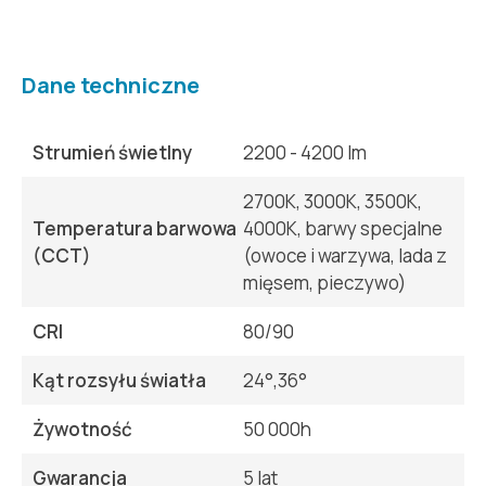
Dane techniczne
Strumień świetlny
2200 - 4200 lm
2700K, 3000K, 3500K,
Temperatura barwowa
4000K, barwy specjalne
(CCT)
(owoce i warzywa, lada z
mięsem, pieczywo)
CRI
80/90
Kąt rozsyłu światła
24°,36°
Żywotność
50 000h
Gwarancja
5 lat