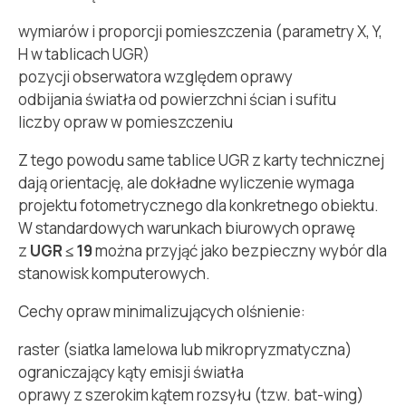
wymiarów i proporcji pomieszczenia (parametry X, Y,
H w tablicach UGR)
pozycji obserwatora względem oprawy
odbijania światła od powierzchni ścian i sufitu
liczby opraw w pomieszczeniu
Z tego powodu same tablice UGR z karty technicznej
dają orientację, ale dokładne wyliczenie wymaga
projektu fotometrycznego dla konkretnego obiektu.
W standardowych warunkach biurowych oprawę
z
UGR ≤ 19
można przyjąć jako bezpieczny wybór dla
stanowisk komputerowych.
Cechy opraw minimalizujących olśnienie:
raster (siatka lamelowa lub mikropryzmatyczna)
ograniczający kąty emisji światła
oprawy z szerokim kątem rozsyłu (tzw.
bat-wing
)