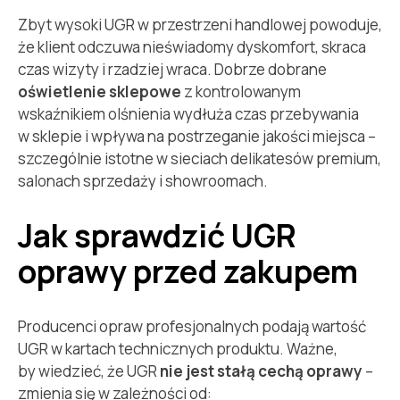
Zbyt wysoki UGR w przestrzeni handlowej powoduje,
że klient odczuwa nieświadomy dyskomfort, skraca
czas wizyty i rzadziej wraca. Dobrze dobrane
oświetlenie sklepowe
z kontrolowanym
wskaźnikiem olśnienia wydłuża czas przebywania
w sklepie i wpływa na postrzeganie jakości miejsca –
szczególnie istotne w sieciach delikatesów premium,
salonach sprzedaży i showroomach.
Jak sprawdzić UGR
oprawy przed zakupem
Producenci opraw profesjonalnych podają wartość
UGR w kartach technicznych produktu. Ważne,
by wiedzieć, że UGR
nie jest stałą cechą oprawy
–
zmienia się w zależności od: