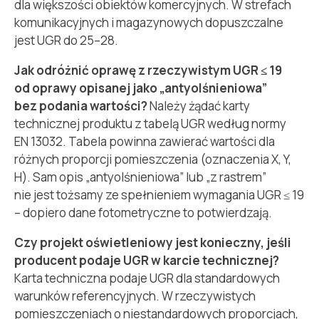
dla większości obiektów komercyjnych. W strefach
komunikacyjnych i magazynowych dopuszczalne
jest UGR do 25–28.
Jak odróżnić oprawę z rzeczywistym UGR ≤ 19
od oprawy opisanej jako „antyolśnieniowa”
bez podania wartości?
Należy żądać karty
technicznej produktu z tabelą UGR według normy
EN 13032. Tabela powinna zawierać wartości dla
różnych proporcji pomieszczenia (oznaczenia X, Y,
H). Sam opis „antyolśnieniowa” lub „z rastrem”
nie jest tożsamy ze spełnieniem wymagania UGR ≤ 19
– dopiero dane fotometryczne to potwierdzają.
Czy projekt oświetleniowy jest konieczny, jeśli
producent podaje UGR w karcie technicznej?
Karta techniczna podaje UGR dla standardowych
warunków referencyjnych. W rzeczywistych
pomieszczeniach o niestandardowych proporcjach,