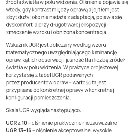
źródła światła w polu widzenia. Olśnienie pojawia się
wtedy, gdy kontrast między oprawą a jej tłem jest
zbyt duży: oko nie nadąża z adaptacją, pojawia się
dyskomfort, a przy długotrwałej ekspozycji –
zmęczenie wzroku i obniżona koncentracja.
Wskaźnik UGR jest obliczany według wzoru
matematycznego uwzględniającego luminancję
opraw, kąt ich obserwacji, jasność tła i liczbę źródeł
światła w polu widzenia. W praktyce projektowej
korzysta się z tabel UGR podawanych
przez producentów opraw – wartość ta jest
przypisana do konkretnej oprawy w konkretnej
konfiguracji pomieszczenia.
Skala UGR wygląda następująco:
UGR ≤ 10
– olśnienie praktycznie niezauważalne
UGR 13–16
– olśnienie akceptowalne, wysokie