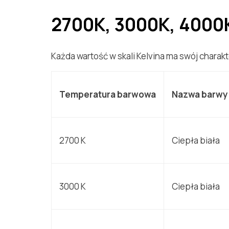
2700K, 3000K, 4000K
Każda wartość w skali Kelvina ma swój chara
Temperatura barwowa
Nazwa barwy
2700 K
Ciepła biała
3000 K
Ciepła biała