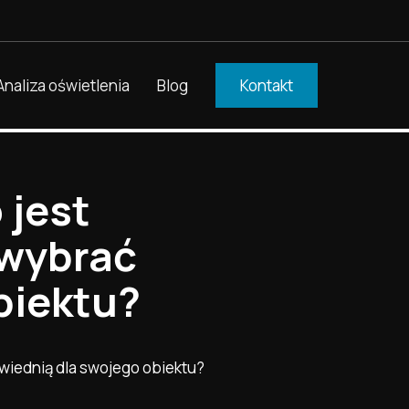
Analiza oświetlenia
Blog
Kontakt
 jest
 wybrać
biektu?
owiednią dla swojego obiektu?