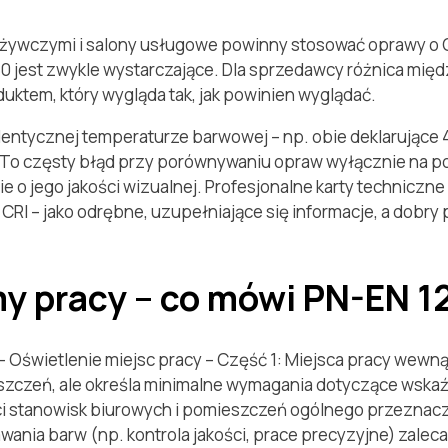
pożywczymi i salony usługowe powinny stosować oprawy o 
 jest zwykle wystarczające. Dla sprzedawcy różnica międ
duktem, który wygląda tak, jak powinien wyglądać.
dentycznej temperaturze barwowej – np. obie deklarujące 4
I. To częsty błąd przy porównywaniu opraw wyłącznie na p
 nie o jego jakości wizualnej. Profesjonalne karty techni
RI – jako odrębne, uzupełniające się informacje, a dobry 
my pracy – co mówi PN-EN 1
 – Oświetlenie miejsc pracy – Część 1: Miejsca pracy wewn
szczeń, ale określa minimalne wymagania dotyczące wska
ci stanowisk biurowych i pomieszczeń ogólnego przeznac
ia barw (np. kontrola jakości, prace precyzyjne) zaleca 