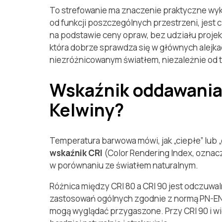
To strefowanie ma znaczenie praktyczne wyk
od funkcji poszczególnych przestrzeni, jest
na podstawie ceny opraw, bez udziału projekt
która dobrze sprawdza się w głównych alejkac
niezróżnicowanym światłem, niezależnie od t
Wskaźnik oddawania 
Kelwiny?
Temperatura barwowa mówi, jak „ciepłe” lub „c
wskaźnik CRI
(Color Rendering Index, oznacza
w porównaniu ze światłem naturalnym.
Różnica między CRI 80 a CRI 90 jest odczuwal
zastosowań ogólnych zgodnie z normą PN-EN 1
mogą wyglądać przygaszone. Przy CRI 90 i wię