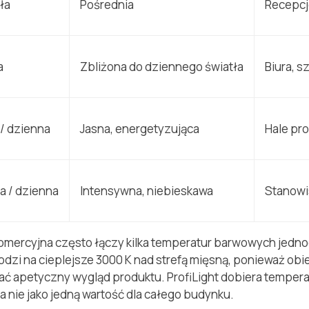
ła
Pośrednia
Recepcj
a
Zbliżona do dziennego światła
Biura, s
 / dzienna
Jasna, energetyzująca
Hale pro
a / dzienna
Intensywna, niebieskawa
Stanowi
komercyjna często łączy kilka temperatur barwowych jedn
odzi na cieplejsze 3000 K nad strefą mięsną, ponieważ obie 
iać apetyczny wygląd produktu. ProfiLight dobiera tempera
a nie jako jedną wartość dla całego budynku.