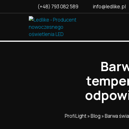
(+48) 793 082 589
info@ledlike.pl
Barw
temper
odpowi
ProfiLight
»
Blog
»
Barwa świa