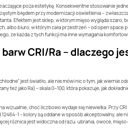
raczające poza estetykę. Konsekwentne stosowanie jednej
 częstym błędem przy modernizacji oświetlenia – zwłaszc
anta. Efektem jest sklep, w którym mięso wygląda szaro, bo
h, albo biuro, w którym cała przestrzeń – od open space p
ego, że każda z tych funkcji ma inne wymagania komfortow
barw CRI/Ra – dlaczego jes
hłodne” jest światło, ale nie mówi nic o tym, jak wiernie o
ny też jako Ra) – skala 0–100, która pokazuje, jak dokład
na wizualnie, choć liczbowo wydaje się niewielka. Przy C
2464-1 – kolory są oddane w sposób akceptowalny, ale nie
cej różnica jest widoczna od razu: ubrania, owoce, mięso