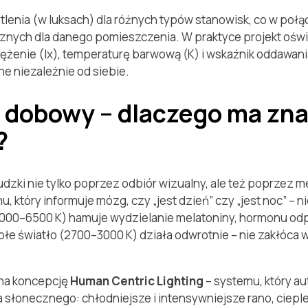
tlenia (w luksach) dla różnych typów stanowisk, co w poł
znych dla danego pomieszczenia. W praktyce projekt ośw
ężenie (lx), temperaturę barwową (K) i wskaźnik oddawani
ane niezależnie od siebie.
m dobowy – dlaczego ma zn
?
zki nie tylko poprzez odbiór wizualny, ale też poprzez 
, który informuje mózg, czy „jest dzień” czy „jest noc” – 
4000–6500 K) hamuje wydzielanie melatoniny, hormonu odp
łe światło (2700–3000 K) działa odwrotnie – nie zakłóca w
 na koncepcję
Human Centric Lighting
– systemu, który a
ła słonecznego: chłodniejsze i intensywniejsze rano, ciepl