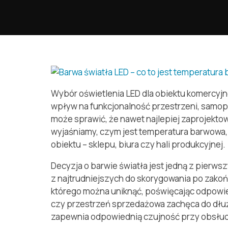
Wybór oświetlenia LED dla obiektu komercyjn
wpływ na funkcjonalność przestrzeni, samop
może sprawić, że nawet najlepiej zaprojekto
wyjaśniamy, czym jest temperatura barwowa, ja
obiektu – sklepu, biura czy hali produkcyjnej.
Decyzja o barwie światła jest jedną z pierwsz
z najtrudniejszych do skorygowania po zako
którego można uniknąć, poświęcając odpowie
czy przestrzeń sprzedażowa zachęca do dłużs
zapewnia odpowiednią czujność przy obsłu