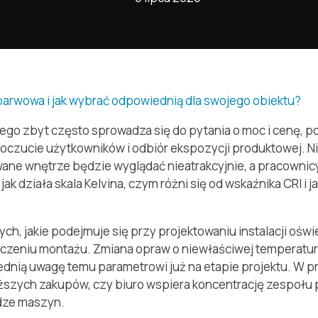
ego zbyt często sprowadza się do pytania o moc i cenę, 
oczucie użytkowników i odbiór ekspozycji produktowej. 
wane wnętrze będzie wyglądać nieatrakcyjnie, a pracownicy
k działa skala Kelvina, czym różni się od wskaźnika CRI i 
ych, jakie podejmuje się przy projektowaniu instalacji oświ
ńczeniu montażu. Zmiana opraw o niewłaściwej temperatur
dnią uwagę temu parametrowi już na etapie projektu. W p
zych zakupów, czy biuro wspiera koncentrację zespołu pr
dze maszyn.