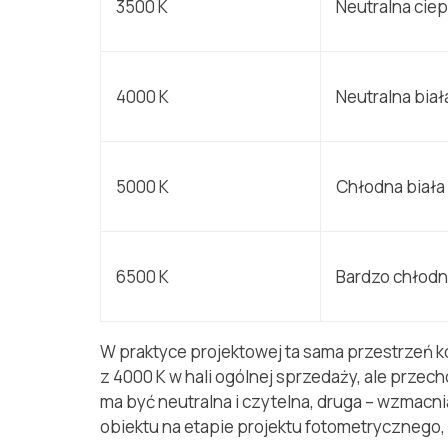
3500 K
Neutralna ciep
4000 K
Neutralna biał
5000 K
Chłodna biała
6500 K
Bardzo chłodn
W praktyce projektowej ta sama przestrzeń 
z 4000 K w hali ogólnej sprzedaży, ale przech
ma być neutralna i czytelna, druga – wzmacn
obiektu na etapie projektu fotometrycznego, 