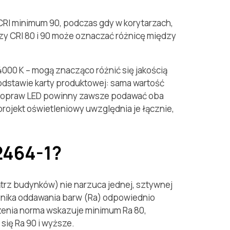
CRI minimum 90, podczas gdy w korytarzach,
zy CRI 80 i 90 może oznaczać różnicę między
000 K – mogą znacząco różnić się jakością
odstawie karty produktowej: sama wartość
czne opraw LED powinny zawsze podawać oba
projekt oświetleniowy uwzględnia je łącznie,
2464-1?
ątrz budynków) nie narzuca jednej, sztywnej
źnika oddawania barw (Ra) odpowiednio
zenia norma wskazuje minimum Ra 80,
się Ra 90 i wyższe.