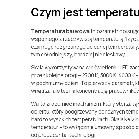
Czym jest temperatur
Temperatura barwowa
to parametr opisując
wspólnego z rzeczywistą temperaturą fizycz
czarnego rozgrzanego do danej temperatury. W
tym chłodniejszy, bardziej niebieskawy.
Skala wykorzystywana w oświetleniu LED zacz
przez kolejne progi – 2700 K, 3000 K, 4000 K
w pochmurny dzień. To pierwszy parametr, któ
wnętrza, ale też na koncentrację pracowników
Warto zrozumieć mechanizm, który stoi za tą
obiektu, który podgrzewany do różnych temper
bardzo wysokich temperaturach. Skala Kelvin
temperatur – to wyłącznie umowny sposób opi
od producenta i technologii.