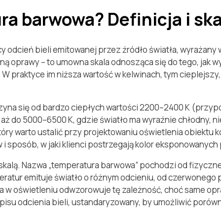
a barwowa? Definicja i ska
y odcień bieli emitowanej przez źródło światła, wyrażany 
ną oprawy – to umowna skala odnosząca się do tego, jak w
 praktyce im niższa wartość w kelwinach, tym cieplejszy, 
yna się od bardzo ciepłych wartości 2200–2400 K (przypo
 – aż do 5000–6500 K, gdzie światło ma wyraźnie chłodny, n
ry warto ustalić przy projektowaniu oświetlenia obiektu 
 i sposób, w jaki klienci postrzegają kolor eksponowanych
 skalą. Nazwa „temperatura barwowa” pochodzi od fizyczn
atur emituje światło o różnym odcieniu, od czerwonego prz
a w oświetleniu odwzorowuje tę zależność, choć same opra
su odcienia bieli, ustandaryzowany, by umożliwić porówn