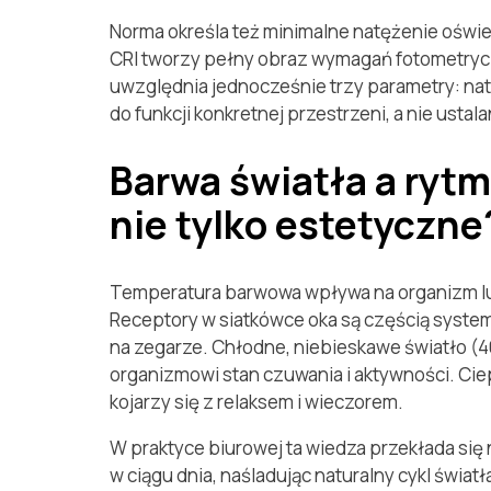
Norma określa też minimalne natężenie oświe
CRI tworzy pełny obraz wymagań fotometryc
uwzględnia jednocześnie trzy parametry: nat
do funkcji konkretnej przestrzeni, a nie ustal
Barwa światła a ryt
nie tylko estetyczne
Temperatura barwowa wpływa na organizm lud
Receptory w siatkówce oka są częścią systemu
na zegarze. Chłodne, niebieskawe światło (
organizmowi stan czuwania i aktywności. Ciep
kojarzy się z relaksem i wieczorem.
W praktyce biurowej ta wiedza przekłada się
w ciągu dnia, naśladując naturalny cykl świat