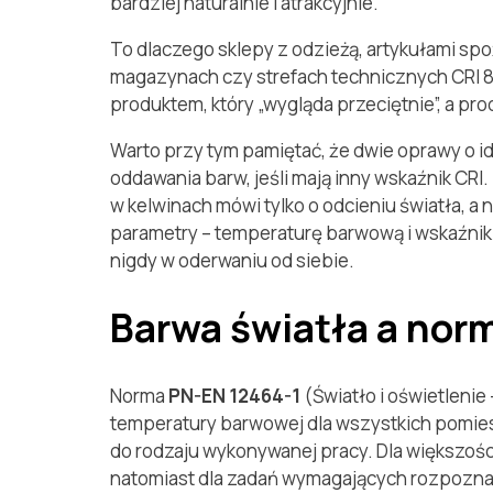
bardziej naturalnie i atrakcyjnie.
To dlaczego sklepy z odzieżą, artykułami s
magazynach czy strefach technicznych CRI 80
produktem, który „wygląda przeciętnie”, a pro
Warto przy tym pamiętać, że dwie oprawy o i
oddawania barw, jeśli mają inny wskaźnik CR
w kelwinach mówi tylko o odcieniu światła, a
parametry – temperaturę barwową i wskaźnik C
nigdy w oderwaniu od siebie.
Barwa światła a nor
Norma
PN-EN 12464-1
(Światło i oświetlenie
temperatury barwowej dla wszystkich pomie
do rodzaju wykonywanej pracy. Dla większoś
natomiast dla zadań wymagających rozpoznawan