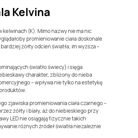
la Kelvina
w kelwinach (K). Mimo nazwy nie ma nic
yglądałoby promieniowanie ciała doskonale
bardziej żółty odcień światła; im wyższa –
minających światło świecy) i sięga
iebieskawy charakter, zbliżony do nieba
komercyjnego – wpływa nie tylko na estetykę
 produktów.
ego zjawiska promieniowania ciała czarnego –
ez żółty i biały, aż do niebieskiego przy
wy LED nie osiągają fizycznie takich
ywanie różnych źródeł światła niezależnie