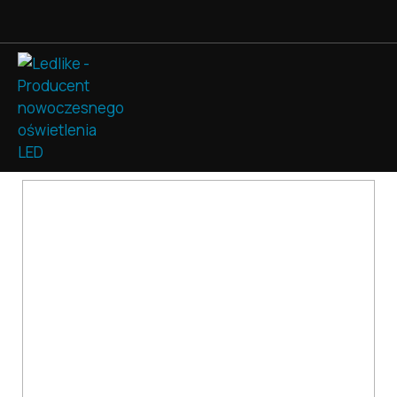
ProfiLight
»
Produkty
»
Starlet Spot Round